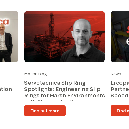
Motion blog
News
Servotecnica Slip Ring
Ercopa
ation
Spotlights: Engineering Slip
Partne
Rings for Harsh Environments
Speed
with Alessandro Bazzi
Find out more
Find 