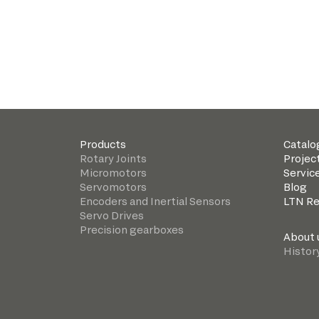
Products
Catalo
Rotary Joints
Projec
Micromotors
Servic
Servomotors
Blog
Encoders and Inertial Sensors
LTN R
Servo Drives
Precision gearboxes
About 
Histor