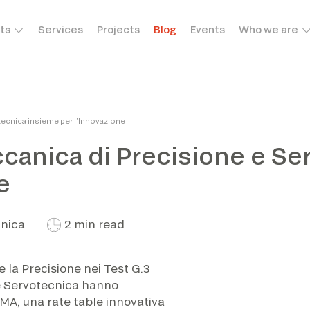
ts
Services
Projects
Blog
Events
Who we are
tecnica insieme per l’Innovazione
ccanica di Precisione e S
e
nica
2 min read
 la Precisione nei Test G.3
 e Servotecnica hanno
IMA, una rate table innovativa