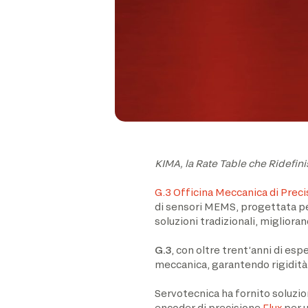
KIMA, la Rate Table che Ridefini
G.3 Officina Meccanica di Preci
di sensori MEMS, progettata per 
soluzioni tradizionali, miglioran
G.3
, con oltre trent’anni di esp
meccanica, garantendo rigidità,
Servotecnica ha fornito soluzi
encoder di precisione
Flux
per u