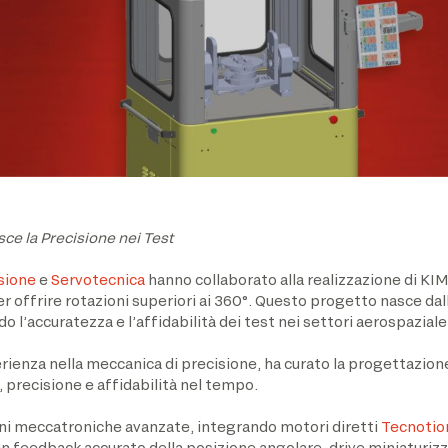
sce la Precisione nei Test
sione
e
Servotecnica
hanno collaborato alla realizzazione di KIMA
offrire rotazioni superiori ai 360°. Questo progetto nasce dall’
do l’accuratezza e l’affidabilità dei test nei settori aerospazial
erienza nella meccanica di precisione, ha curato la progettazione
 precisione e affidabilità nel tempo.
oni meccatroniche avanzate, integrando motori diretti
Tecnotio
n feedback accurato della posizione angolare, drive miniaturiz