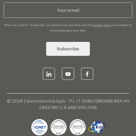
When you click on "Subscribe" you declare that you have read the
privacy policy
and consent to
the processing of your data.
Subscribe
© 2026 | Servotecnica SpA - P.I. IT 00807880968 REA MI
1902780 C.S 468.000,00€